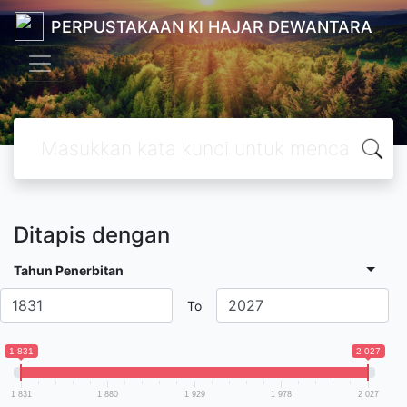
PERPUSTAKAAN KI HAJAR DEWANTARA
Ditapis dengan
Tahun Penerbitan
To
1 831
2 027
1 831
1 880
1 929
1 978
2 027