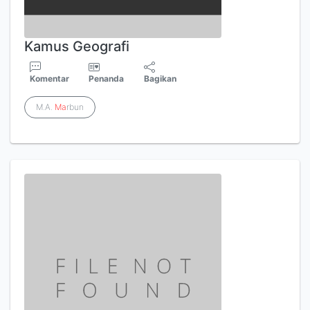
Kamus Geografi
Komentar
Penanda
Bagikan
M.A.
Ma
rbun