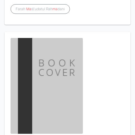
Farah
Ma
s\'udatul Rah
ma
dani