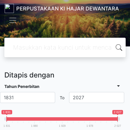
PERPUSTAKAAN KI HAJAR DEWANTARA
Ditapis dengan
Tahun Penerbitan
To
1 831
2 027
1 831
1 880
1 929
1 978
2 027