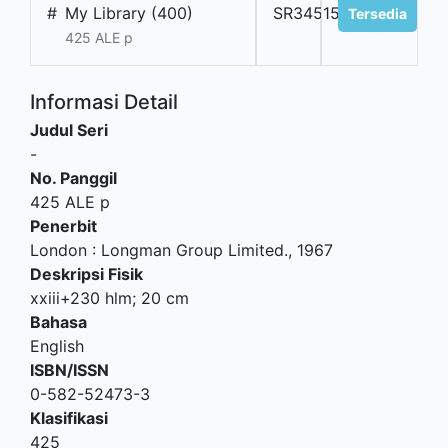
#
My Library (400)
SR34515
Tersedia
425 ALE p
Informasi Detail
Judul Seri
-
No. Panggil
425 ALE p
Penerbit
London
:
Longman Group Limited
.,
1967
Deskripsi Fisik
xxiii+230 hlm; 20 cm
Bahasa
English
ISBN/ISSN
0-582-52473-3
Klasifikasi
425