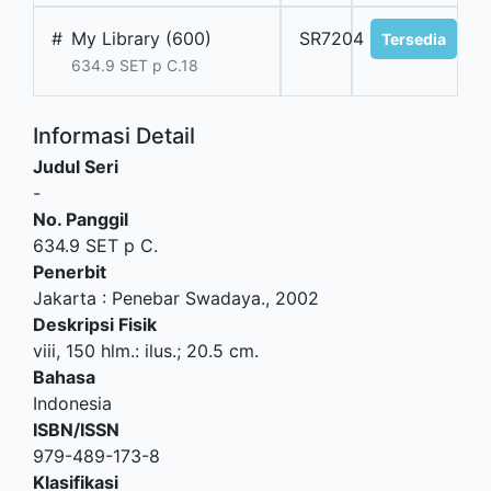
#
My Library (600)
SR7204
Tersedia
634.9 SET p C.18
Informasi Detail
Judul Seri
-
No. Panggil
634.9 SET p C.
Penerbit
Jakarta
:
Penebar Swadaya
.,
2002
Deskripsi Fisik
viii, 150 hlm.: ilus.; 20.5 cm.
Bahasa
Indonesia
ISBN/ISSN
979-489-173-8
Klasifikasi