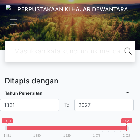
PERPUSTAKAAN KI HAJAR DEWANTARA
Ditapis dengan
Tahun Penerbitan
To
1 831
2 027
1 831
1 880
1 929
1 978
2 027