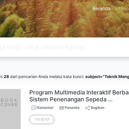
Beranda
Inform
an
28
dari pencarian Anda melalui kata kunci:
subject="Teknik Men
Program Multimedia Interaktif Berb
Sistem Penenangan Sepeda …
Komentar
Penanda
Bagikan
Tim BTKP