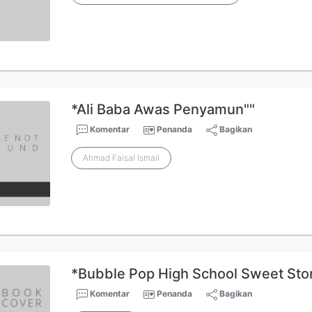
*Ali Baba Awas Penyamun""
Komentar
Penanda
Bagikan
Ahmad Faisal Ismail
*Bubble Pop High School Sweet Sto
Komentar
Penanda
Bagikan