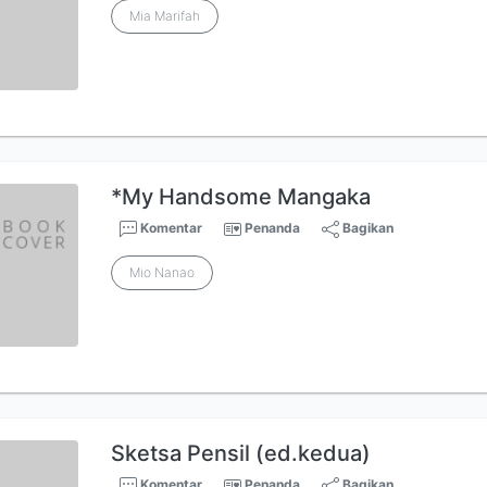
Mia Marifah
*My Handsome Mangaka
Komentar
Penanda
Bagikan
Mio Nanao
Sketsa Pensil (ed.kedua)
Komentar
Penanda
Bagikan