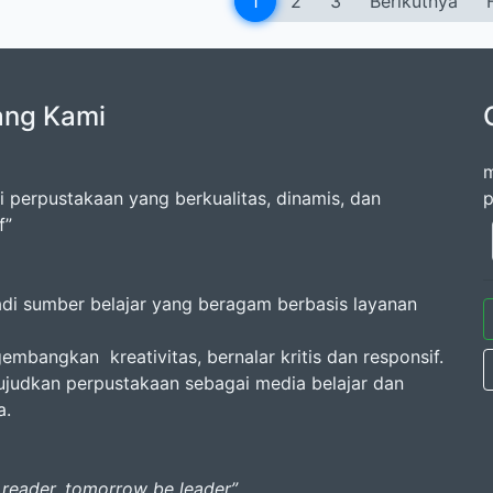
1
2
3
Berikutnya
ang Kami
m
i perpustakaan yang berkualitas, dinamis, dan
p
f”
adi sumber belajar yang beragam berbasis layanan
embangkan kreativitas, bernalar kritis dan responsif.
judkan perpustakaan sebagai media belajar dan
a.
 reader, tomorrow be leader”