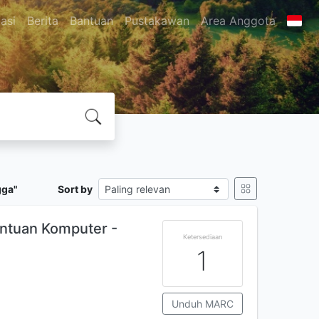
asi
Berita
Bantuan
Pustakawan
Area Anggota
gga"
Sort by
antuan Komputer -
Ketersediaan
1
Unduh MARC