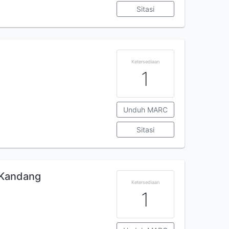
Sitasi
Ketersediaan
1
Unduh MARC
Sitasi
a Kandang
Ketersediaan
1