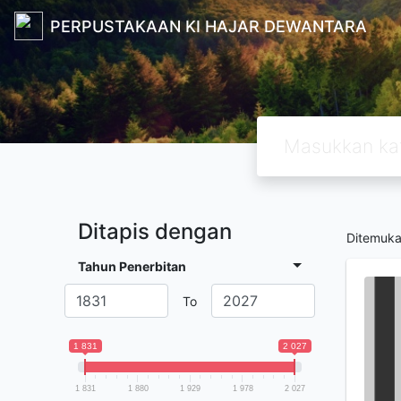
PERPUSTAKAAN KI HAJAR DEWANTARA
Ditapis dengan
Ditemuk
Tahun Penerbitan
To
1 831
2 027
1 831
1 880
1 929
1 978
2 027