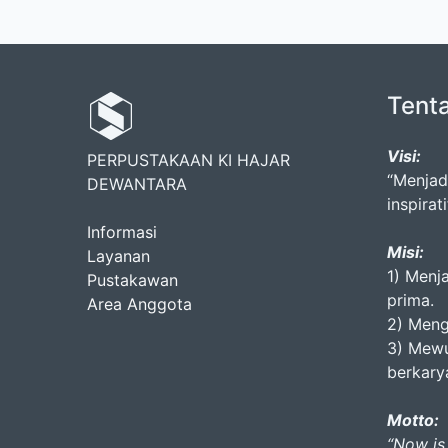
Tent
Visi:
PERPUSTAKAAN KI HAJAR
“Menjad
DEWANTARA
inspirati
Informasi
Misi:
Layanan
1) Menj
Pustakawan
prima.
Area Anggota
2) Meng
3) Mewu
berkary
Motto:
“Now is