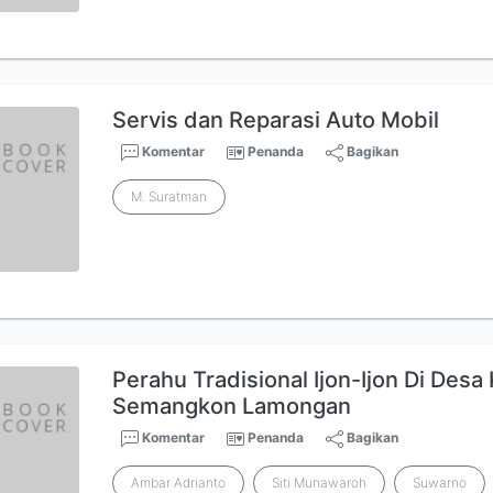
Servis dan Reparasi Auto Mobil
Komentar
Penanda
Bagikan
M. Suratman
Perahu Tradisional Ijon-Ijon Di Des
Semangkon Lamongan
Komentar
Penanda
Bagikan
Ambar Adrianto
Siti Munawaroh
Suwarno