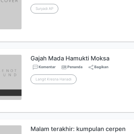
Suryadi AP
Gajah Mada Hamukti Moksa
Komentar
Penanda
Bagikan
Langit Kresna Hariadi
Malam terakhir: kumpulan cerpen