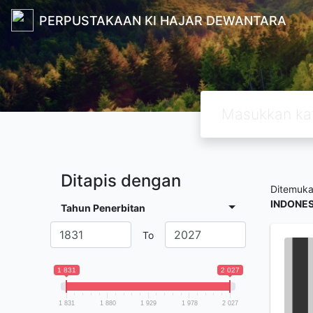
PERPUSTAKAAN KI HAJAR DEWANTARA
Ditapis dengan
Ditemuk
INDONES.
Tahun Penerbitan
To
1 831
2 027
1 831
1 880
1 929
1 978
2 027