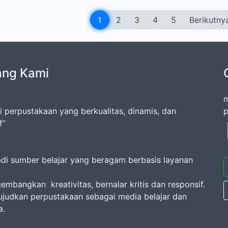
1
2
3
4
5
Berikutny
ang Kami
m
i perpustakaan yang berkualitas, dinamis, dan
p
f”
adi sumber belajar yang beragam berbasis layanan
embangkan kreativitas, bernalar kritis dan responsif.
judkan perpustakaan sebagai media belajar dan
a.