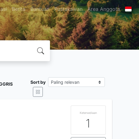
asi
Berita
Bantuan
Pustakawan
Area Anggota
Sort by
GGRIS
i
Ketersediaan
1