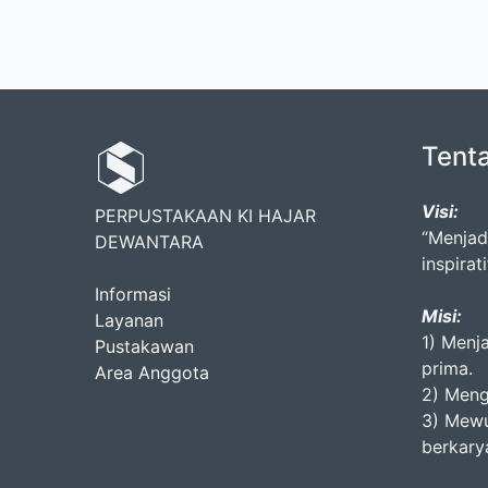
Tent
Visi:
PERPUSTAKAAN KI HAJAR
“Menjad
DEWANTARA
inspirati
Informasi
Misi:
Layanan
1) Menj
Pustakawan
prima.
Area Anggota
2) Meng
3) Mewu
berkary