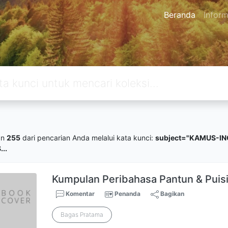
Beranda
Inform
an
255
dari pencarian Anda melalui kata kunci:
subject="KAMUS-IN
..
Kumpulan Peribahasa Pantun & Puis
Komentar
Penanda
Bagikan
Bagas Pratama