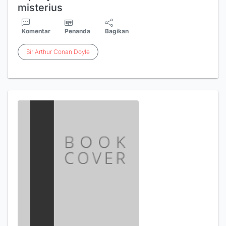
misterius
Komentar
Penanda
Bagikan
Sir
Arthur
Conan
Doyle