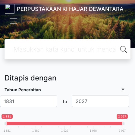
PERPUSTAKAAN KI HAJAR DEWANTARA
Ditapis dengan
Tahun Penerbitan
To
1 831
2 027
1 831
1 880
1 929
1 978
2 027