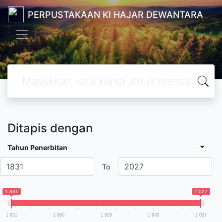
PERPUSTAKAAN KI HAJAR DEWANTARA
Ditapis dengan
Tahun Penerbitan
To
1 831
2 027
1 831
1 880
1 929
1 978
2 027