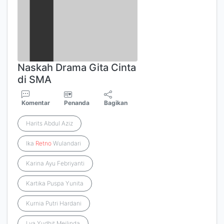
Naskah Drama Gita Cinta
di SMA
Komentar
Penanda
Bagikan
Harits Abdul Aziz
Ika
Retno
Wulandari
Karina Ayu Febriyanti
Kartika Puspa Yunita
Kurnia Putri Hardani
Lya Yudhit Meilinda