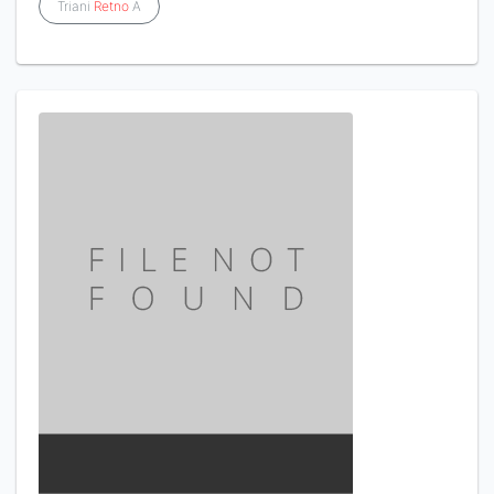
Triani
Retno
A